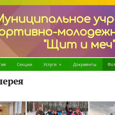
Муниципальное уч
ортивно-молодеж
"Щит и меч
тия
Секции
Услуги
Документы
Фот
лерея