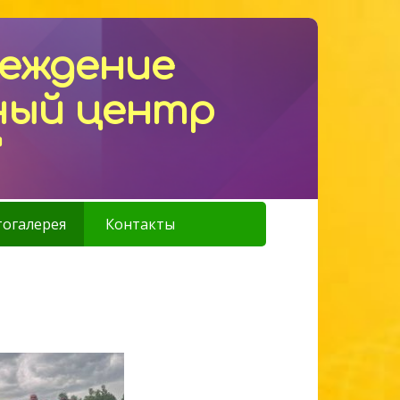
реждение
ный центр
"
огалерея
Контакты