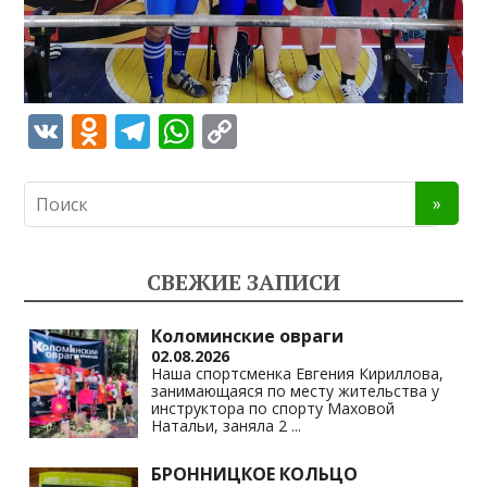
V
O
T
W
C
K
d
el
h
o
n
e
at
p
o
gr
s
y
kl
a
A
Li
СВЕЖИЕ ЗАПИСИ
as
m
p
n
s
p
k
Коломинские овраги
02.08.2026
ni
Наша спортсменка Евгения Кириллова,
занимающаяся по месту жительства у
ki
инструктора по спорту Маховой
Натальи, заняла 2
...
БРОННИЦКОЕ КОЛЬЦО