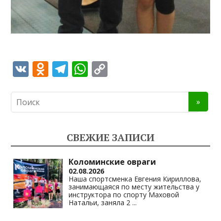
V
O
T
W
C
K
d
el
h
o
n
e
at
p
o
gr
s
y
kl
a
A
Li
СВЕЖИЕ ЗАПИСИ
as
m
p
n
s
p
k
Коломинские овраги
02.08.2026
ni
Наша спортсменка Евгения Кириллова,
занимающаяся по месту жительства у
ki
инструктора по спорту Маховой
Натальи, заняла 2
...