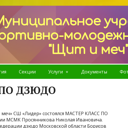
Муниципальное уч
ортивно-молодеж
"Щит и меч
тия
Секции
Услуги
Документы
Фот
 ПО ДЗЮДО
 и меч» СШ «Лидер» состоялся МАСТЕР КЛАСС ПО
сии МСМК Просянникова Николая Ивановича.
едерации дзюдо Московской области Борисов