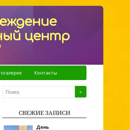
реждение
ный центр
"
огалерея
Контакты
СВЕЖИЕ ЗАПИСИ
День