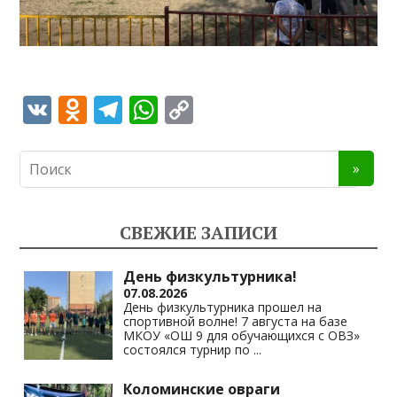
V
O
T
W
C
K
d
el
h
o
n
e
at
p
o
gr
s
y
kl
a
A
Li
СВЕЖИЕ ЗАПИСИ
as
m
p
n
s
p
k
День физкультурника!
07.08.2026
ni
День физкультурника прошел на
спортивной волне! 7 августа на базе
ki
МКОУ «ОШ 9 для обучающихся с ОВЗ»
состоялся турнир по
...
Коломинские овраги