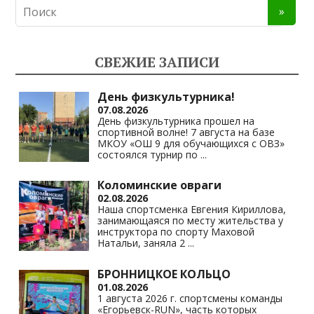
n
e
at
p
o
gr
s
y
kl
a
A
Li
СВЕЖИЕ ЗАПИСИ
as
m
p
n
s
p
k
День физкультурника!
07.08.2026
ni
День физкультурника прошел на
спортивной волне! 7 августа на базе
ki
МКОУ «ОШ 9 для обучающихся с ОВЗ»
состоялся турнир по
...
Коломинские овраги
02.08.2026
Наша спортсменка Евгения Кириллова,
занимающаяся по месту жительства у
инструктора по спорту Маховой
Натальи, заняла 2
...
БРОННИЦКОЕ КОЛЬЦО
01.08.2026
1 августа 2026 г. спортсмены команды
«Егорьевск-RUN», часть которых