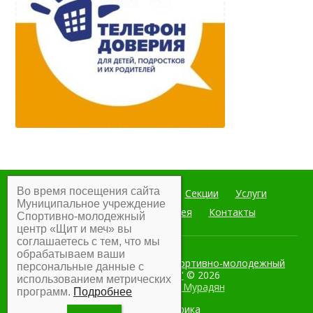
Во время посещения сайта
Главная
Мероприятия
Секции
Услуги
Муниципальное учреждение
Документы
Фотогалерея
Контакты
Спортивно-молодежный
центр «Щит и меч» вы
соглашаетесь с тем, что мы
обрабатываем ваши
Муниципальное учреждение Спортивно-молодежный
персональные данные с
центр "Щит и меч"
© 2026
использованием метрических
Разработка:
Армен Мурадян
программ.
Подробнее