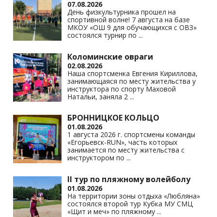
07.08.2026
ni
День физкультурника прошел на
спортивной волне! 7 августа на базе
ki
МКОУ «ОШ 9 для обучающихся с ОВЗ»
состоялся турнир по
...
Коломинские овраги
02.08.2026
Наша спортсменка Евгения Кириллова,
занимающаяся по месту жительства у
инструктора по спорту Маховой
Натальи, заняла 2
...
БРОННИЦКОЕ КОЛЬЦО
01.08.2026
1 августа 2026 г. спортсмены команды
«Егорьевск-RUN», часть которых
занимается по месту жительства с
инструктором по
...
II тур по пляжному волейболу
01.08.2026
На территории зоны отдыха «Любляна»
состоялся второй тур Кубка МУ СМЦ
«Щит и меч» по пляжному
...