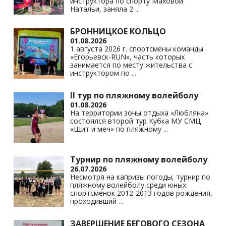
ki
инструктора по спорту Маховой
Натальи, заняла 2
...
БРОННИЦКОЕ КОЛЬЦО
01.08.2026
1 августа 2026 г. спортсмены команды
«Егорьевск-RUN», часть которых
занимается по месту жительства с
инструктором по
...
II тур по пляжному волейболу
01.08.2026
На территории зоны отдыха «Любляна»
состоялся второй тур Кубка МУ СМЦ
«Щит и меч» по пляжному
...
Турнир по пляжному волейболу
26.07.2026
Несмотря на капризы погоды, турнир по
пляжному волейболу среди юных
спортсменок 2012-2013 годов рождения,
проходивший
...
ЗАВЕРШЕНИЕ БЕГОВОГО СЕЗОНА