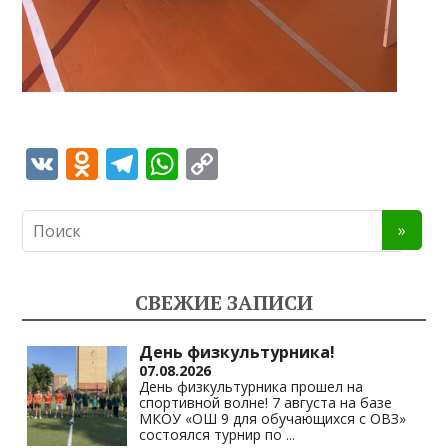
V
O
T
W
C
K
d
el
h
o
n
e
at
p
o
gr
s
y
kl
a
A
Li
СВЕЖИЕ ЗАПИСИ
as
m
p
n
s
p
k
День физкультурника!
07.08.2026
ni
День физкультурника прошел на
спортивной волне! 7 августа на базе
ki
МКОУ «ОШ 9 для обучающихся с ОВЗ»
состоялся турнир по
...