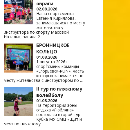
овраги
02.08.2026
Наша спортсменка
Евгения Кириллова,
занимающаяся по месту
жительства у
инструктора по спорту Маховой
Натальи, заняла 2
...
БРОННИЦКОЕ
КОЛЬЦО
01.08.2026
1 августа 2026 г.
спортсмены команды
«Егорьевск-RUN», часть
которых занимается по
месту жительства с инструктором по
...
II тур по пляжному
волейболу
01.08.2026
На территории зоны
отдыха «Любляна»
состоялся второй тур
Кубка МУ СМЦ «Щит и
меч» по пляжному
...