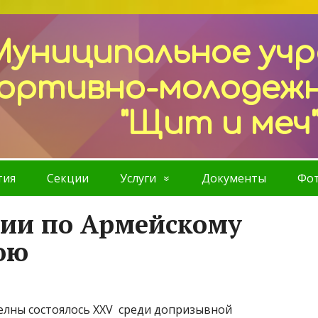
Муниципальное уч
ортивно-молодеж
"Щит и меч
тия
Секции
Услуги
Документы
Фот
сии по Армейскому
ою
 Челны состоялось XXV среди допризывной