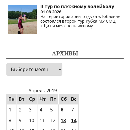
II тур по пляжному волейболу
01.08.2026
На территории зоны отдыха «Любляна»
состоялся второй тур Кубка МУ СМЦ
«Щит и меч» по пляжному
...
АРХИВЫ
Архивы
Апрель 2019
Пн
Вт
Ср
Чт
Пт
Сб
Вс
1
2
3
4
5
6
7
8
9
10
11
12
13
14