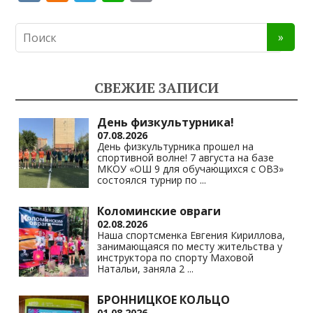
K
d
el
h
o
n
e
at
p
o
gr
s
y
kl
a
A
Li
СВЕЖИЕ ЗАПИСИ
as
m
p
n
s
p
k
День физкультурника!
07.08.2026
ni
День физкультурника прошел на
спортивной волне! 7 августа на базе
ki
МКОУ «ОШ 9 для обучающихся с ОВЗ»
состоялся турнир по
...
Коломинские овраги
02.08.2026
Наша спортсменка Евгения Кириллова,
занимающаяся по месту жительства у
инструктора по спорту Маховой
Натальи, заняла 2
...
БРОННИЦКОЕ КОЛЬЦО
01.08.2026