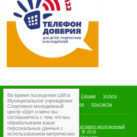
Во время посещения сайта
Главная
Мероприятия
Секции
Услуги
Муниципальное учреждение
Документы
Фотогалерея
Контакты
Спортивно-молодежный
центр «Щит и меч» вы
соглашаетесь с тем, что мы
обрабатываем ваши
Муниципальное учреждение Спортивно-молодежный
персональные данные с
центр "Щит и меч"
© 2026
использованием метрических
Разработка:
Армен Мурадян