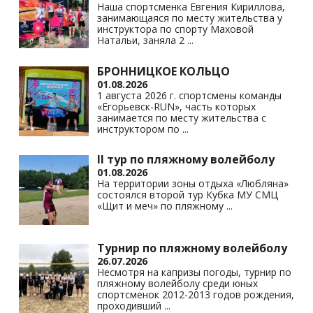
ni
Наша спортсменка Евгения Кириллова,
занимающаяся по месту жительства у
ki
инструктора по спорту Маховой
Натальи, заняла 2
...
БРОННИЦКОЕ КОЛЬЦО
01.08.2026
1 августа 2026 г. спортсмены команды
«Егорьевск-RUN», часть которых
занимается по месту жительства с
инструктором по
...
II тур по пляжному волейболу
01.08.2026
На территории зоны отдыха «Любляна»
состоялся второй тур Кубка МУ СМЦ
«Щит и меч» по пляжному
...
Турнир по пляжному волейболу
26.07.2026
Несмотря на капризы погоды, турнир по
пляжному волейболу среди юных
спортсменок 2012-2013 годов рождения,
проходивший
...