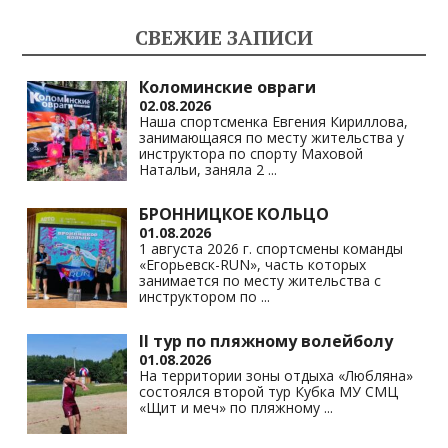
kl
a
A
Li
СВЕЖИЕ ЗАПИСИ
as
m
p
n
s
p
k
Коломинские овраги
02.08.2026
ni
Наша спортсменка Евгения Кириллова,
занимающаяся по месту жительства у
ki
инструктора по спорту Маховой
Натальи, заняла 2
...
БРОННИЦКОЕ КОЛЬЦО
01.08.2026
1 августа 2026 г. спортсмены команды
«Егорьевск-RUN», часть которых
занимается по месту жительства с
инструктором по
...
II тур по пляжному волейболу
01.08.2026
На территории зоны отдыха «Любляна»
состоялся второй тур Кубка МУ СМЦ
«Щит и меч» по пляжному
...