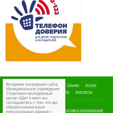
Во время посещения сайта
Главная
Мероприятия
Секции
Услуги
Муниципальное учреждение
Документы
Фотогалерея
Контакты
Спортивно-молодежный
центр «Щит и меч» вы
соглашаетесь с тем, что мы
обрабатываем ваши
Муниципальное учреждение Спортивно-молодежный
персональные данные с