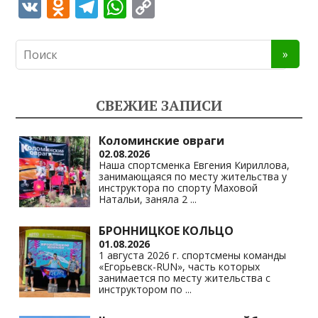
V
O
T
W
C
K
d
el
h
o
n
e
at
p
o
gr
s
y
kl
a
A
Li
СВЕЖИЕ ЗАПИСИ
as
m
p
n
s
p
k
Коломинские овраги
02.08.2026
ni
Наша спортсменка Евгения Кириллова,
занимающаяся по месту жительства у
ki
инструктора по спорту Маховой
Натальи, заняла 2
...
БРОННИЦКОЕ КОЛЬЦО
01.08.2026
1 августа 2026 г. спортсмены команды
«Егорьевск-RUN», часть которых
занимается по месту жительства с
инструктором по
...