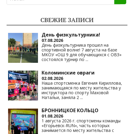
o
gr
s
y
kl
a
A
Li
СВЕЖИЕ ЗАПИСИ
as
m
p
n
s
p
k
День физкультурника!
07.08.2026
ni
День физкультурника прошел на
спортивной волне! 7 августа на базе
ki
МКОУ «ОШ 9 для обучающихся с ОВЗ»
состоялся турнир по
...
Коломинские овраги
02.08.2026
Наша спортсменка Евгения Кириллова,
занимающаяся по месту жительства у
инструктора по спорту Маховой
Натальи, заняла 2
...
БРОННИЦКОЕ КОЛЬЦО
01.08.2026
1 августа 2026 г. спортсмены команды
«Егорьевск-RUN», часть которых
занимается по месту жительства с