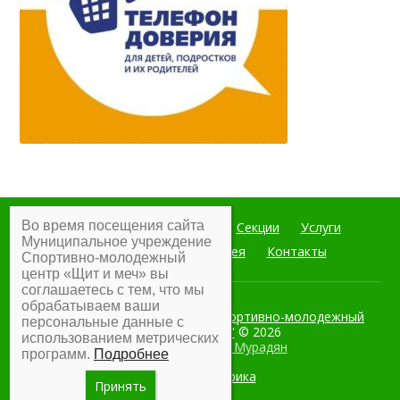
Во время посещения сайта
Главная
Мероприятия
Секции
Услуги
Муниципальное учреждение
Документы
Фотогалерея
Контакты
Спортивно-молодежный
центр «Щит и меч» вы
соглашаетесь с тем, что мы
обрабатываем ваши
Муниципальное учреждение Спортивно-молодежный
персональные данные с
центр "Щит и меч"
© 2026
использованием метрических
Разработка:
Армен Мурадян
программ.
Подробнее