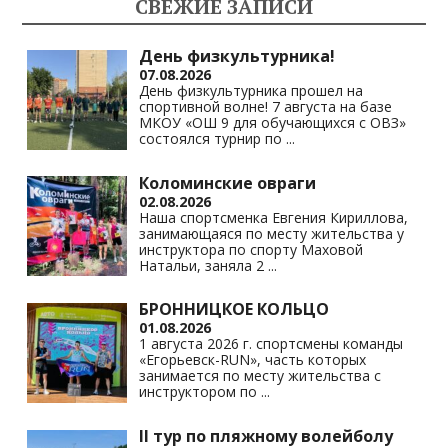
СВЕЖИЕ ЗАПИСИ
as
m
p
n
s
p
k
День физкультурника!
07.08.2026
ni
День физкультурника прошел на
спортивной волне! 7 августа на базе
ki
МКОУ «ОШ 9 для обучающихся с ОВЗ»
состоялся турнир по
...
Коломинские овраги
02.08.2026
Наша спортсменка Евгения Кириллова,
занимающаяся по месту жительства у
инструктора по спорту Маховой
Натальи, заняла 2
...
БРОННИЦКОЕ КОЛЬЦО
01.08.2026
1 августа 2026 г. спортсмены команды
«Егорьевск-RUN», часть которых
занимается по месту жительства с
инструктором по
...
II тур по пляжному волейболу