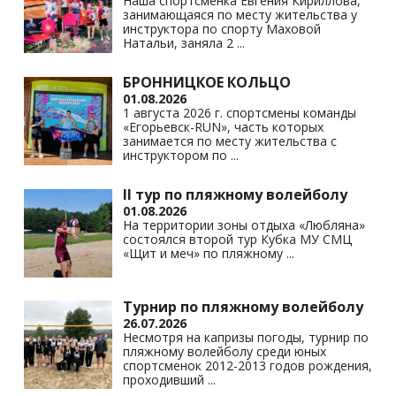
Наша спортсменка Евгения Кириллова,
занимающаяся по месту жительства у
инструктора по спорту Маховой
Натальи, заняла 2
...
БРОННИЦКОЕ КОЛЬЦО
01.08.2026
1 августа 2026 г. спортсмены команды
«Егорьевск-RUN», часть которых
занимается по месту жительства с
инструктором по
...
II тур по пляжному волейболу
01.08.2026
На территории зоны отдыха «Любляна»
состоялся второй тур Кубка МУ СМЦ
«Щит и меч» по пляжному
...
Турнир по пляжному волейболу
26.07.2026
Несмотря на капризы погоды, турнир по
пляжному волейболу среди юных
спортсменок 2012-2013 годов рождения,
проходивший
...