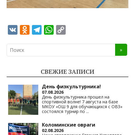
V
O
T
W
C
K
d
el
h
o
n
e
at
p
o
gr
s
y
kl
a
A
Li
СВЕЖИЕ ЗАПИСИ
as
m
p
n
s
p
k
День физкультурника!
07.08.2026
ni
День физкультурника прошел на
спортивной волне! 7 августа на базе
ki
МКОУ «ОШ 9 для обучающихся с ОВЗ»
состоялся турнир по
...
Коломинские овраги
02.08.2026