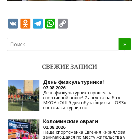
V
O
T
W
C
K
d
el
h
o
n
e
at
p
o
gr
s
y
kl
a
A
Li
СВЕЖИЕ ЗАПИСИ
as
m
p
n
s
p
k
День физкультурника!
07.08.2026
ni
День физкультурника прошел на
спортивной волне! 7 августа на базе
ki
МКОУ «ОШ 9 для обучающихся с ОВЗ»
состоялся турнир по
...
Коломинские овраги
02.08.2026
Наша спортсменка Евгения Кириллова,
занимающаяся по месту жительства у