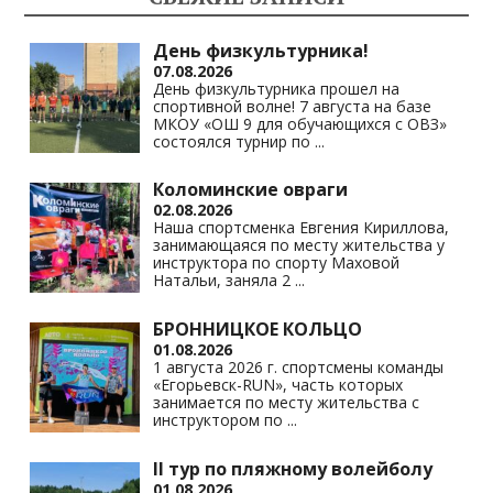
as
m
p
n
s
p
k
День физкультурника!
07.08.2026
ni
День физкультурника прошел на
спортивной волне! 7 августа на базе
ki
МКОУ «ОШ 9 для обучающихся с ОВЗ»
состоялся турнир по
...
Коломинские овраги
02.08.2026
Наша спортсменка Евгения Кириллова,
занимающаяся по месту жительства у
инструктора по спорту Маховой
Натальи, заняла 2
...
БРОННИЦКОЕ КОЛЬЦО
01.08.2026
1 августа 2026 г. спортсмены команды
«Егорьевск-RUN», часть которых
занимается по месту жительства с
инструктором по
...
II тур по пляжному волейболу
01.08.2026