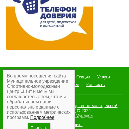
Во время посещения сайта
Главная
Мероприятия
Секции
Услуги
Муниципальное учреждение
Документы
Фотогалерея
Контакты
Спортивно-молодежный
центр «Щит и меч» вы
соглашаетесь с тем, что мы
обрабатываем ваши
Муниципальное учреждение Спортивно-молодежный
персональные данные с
центр "Щит и меч"
© 2026
использованием метрических
Разработка:
Армен Мурадян
программ.
Подробнее