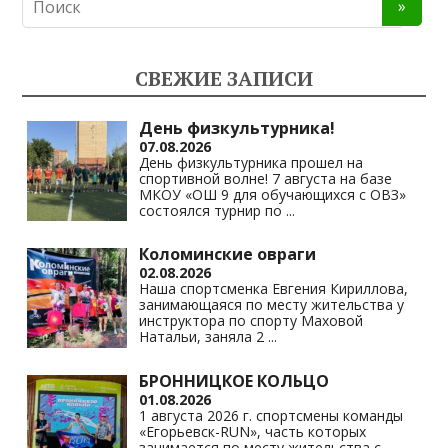
n
e
at
p
o
gr
s
y
kl
a
A
Li
СВЕЖИЕ ЗАПИСИ
as
m
p
n
s
p
k
День физкультурника!
07.08.2026
ni
День физкультурника прошел на
спортивной волне! 7 августа на базе
ki
МКОУ «ОШ 9 для обучающихся с ОВЗ»
состоялся турнир по
...
Коломинские овраги
02.08.2026
Наша спортсменка Евгения Кириллова,
занимающаяся по месту жительства у
инструктора по спорту Маховой
Натальи, заняла 2
...
БРОННИЦКОЕ КОЛЬЦО
01.08.2026
1 августа 2026 г. спортсмены команды
«Егорьевск-RUN», часть которых
занимается по месту жительства с