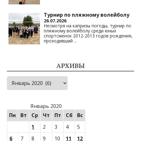
Турнир по пляжному волейболу
26.07.2026
Несмотря на капризы погоды, турнир по
пляжному волейболу среди юных
спортсменок 2012-2013 годов рождения,
проходивший
...
АРХИВЫ
Архивы
Январь 2020
Пн
Вт
Ср
Чт
Пт
Сб
Вс
1
2
3
4
5
6
7
8
9
10
11
12