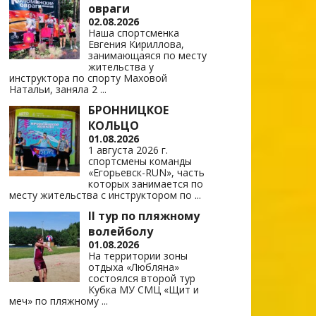
овраги
02.08.2026
Наша спортсменка
Евгения Кириллова,
занимающаяся по месту
жительства у
инструктора по спорту Маховой
Натальи, заняла 2
...
БРОННИЦКОЕ
КОЛЬЦО
01.08.2026
1 августа 2026 г.
спортсмены команды
«Егорьевск-RUN», часть
которых занимается по
месту жительства с инструктором по
...
II тур по пляжному
волейболу
01.08.2026
На территории зоны
отдыха «Любляна»
состоялся второй тур
Кубка МУ СМЦ «Щит и
меч» по пляжному
...