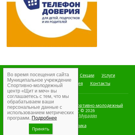
Во время посещения сайта
Главная
Мероприятия
Секции
Услуги
Муниципальное учреждение
Документы
Фотогалерея
Контакты
Спортивно-молодежный
центр «Щит и меч» вы
соглашаетесь с тем, что мы
обрабатываем ваши
Муниципальное учреждение Спортивно-молодежный
персональные данные с
центр "Щит и меч"
© 2026
использованием метрических
Разработка:
Армен Мурадян
программ.
Подробнее