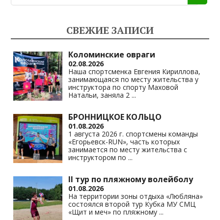
o
gr
s
y
kl
a
A
Li
СВЕЖИЕ ЗАПИСИ
as
m
p
n
s
p
k
Коломинские овраги
02.08.2026
ni
Наша спортсменка Евгения Кириллова,
занимающаяся по месту жительства у
ki
инструктора по спорту Маховой
Натальи, заняла 2
...
БРОННИЦКОЕ КОЛЬЦО
01.08.2026
1 августа 2026 г. спортсмены команды
«Егорьевск-RUN», часть которых
занимается по месту жительства с
инструктором по
...
II тур по пляжному волейболу
01.08.2026
На территории зоны отдыха «Любляна»
состоялся второй тур Кубка МУ СМЦ
«Щит и меч» по пляжному
...