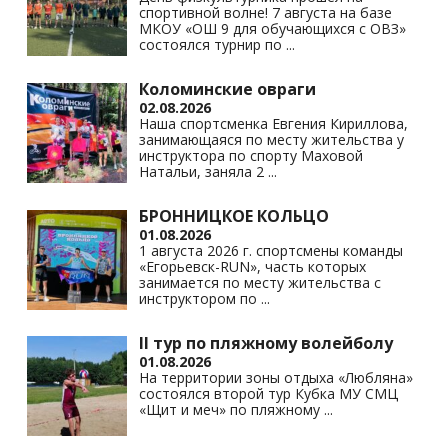
спортивной волне! 7 августа на базе
ki
МКОУ «ОШ 9 для обучающихся с ОВЗ»
состоялся турнир по
...
Коломинские овраги
02.08.2026
Наша спортсменка Евгения Кириллова,
занимающаяся по месту жительства у
инструктора по спорту Маховой
Натальи, заняла 2
...
БРОННИЦКОЕ КОЛЬЦО
01.08.2026
1 августа 2026 г. спортсмены команды
«Егорьевск-RUN», часть которых
занимается по месту жительства с
инструктором по
...
II тур по пляжному волейболу
01.08.2026
На территории зоны отдыха «Любляна»
состоялся второй тур Кубка МУ СМЦ
«Щит и меч» по пляжному
...