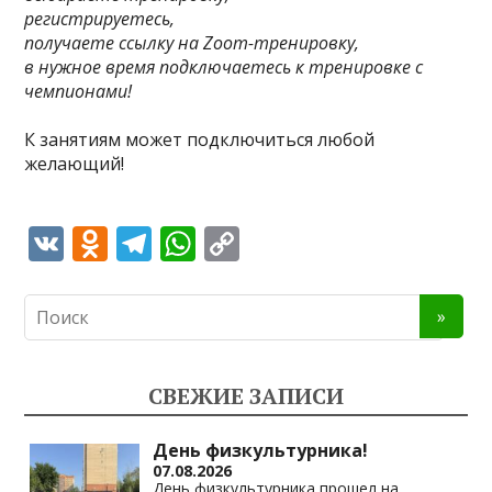
регистрируетесь,
получаете ссылку на Zoom-тренировку,
в нужное время подключаетесь к тренировке с
чемпионами!
⠀
К занятиям может подключиться любой
желающий!
V
O
T
W
C
K
d
el
h
o
n
e
at
p
o
gr
s
y
kl
a
A
Li
СВЕЖИЕ ЗАПИСИ
as
m
p
n
s
p
k
День физкультурника!
07.08.2026
ni
День физкультурника прошел на