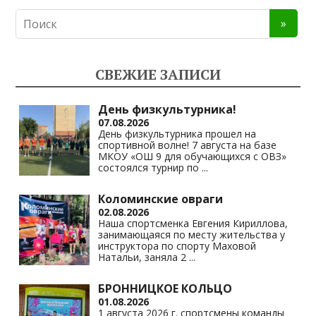
n
e
at
p
o
gr
s
y
kl
a
A
Li
СВЕЖИЕ ЗАПИСИ
as
m
p
n
s
p
k
День физкультурника!
07.08.2026
ni
День физкультурника прошел на
спортивной волне! 7 августа на базе
ki
МКОУ «ОШ 9 для обучающихся с ОВЗ»
состоялся турнир по
...
Коломинские овраги
02.08.2026
Наша спортсменка Евгения Кириллова,
занимающаяся по месту жительства у
инструктора по спорту Маховой
Натальи, заняла 2
...
БРОННИЦКОЕ КОЛЬЦО
01.08.2026
1 августа 2026 г. спортсмены команды