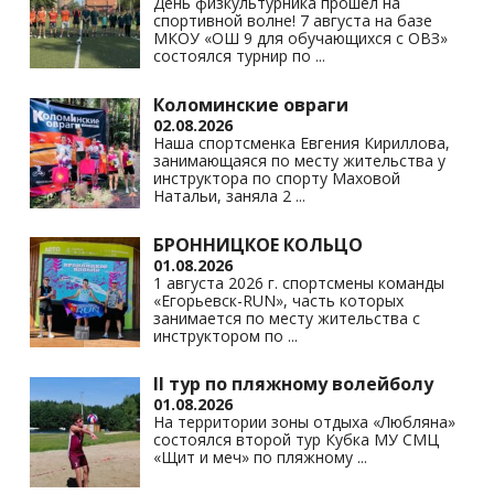
ni
День физкультурника прошел на
спортивной волне! 7 августа на базе
ki
МКОУ «ОШ 9 для обучающихся с ОВЗ»
состоялся турнир по
...
Коломинские овраги
02.08.2026
Наша спортсменка Евгения Кириллова,
занимающаяся по месту жительства у
инструктора по спорту Маховой
Натальи, заняла 2
...
БРОННИЦКОЕ КОЛЬЦО
01.08.2026
1 августа 2026 г. спортсмены команды
«Егорьевск-RUN», часть которых
занимается по месту жительства с
инструктором по
...
II тур по пляжному волейболу
01.08.2026
На территории зоны отдыха «Любляна»
состоялся второй тур Кубка МУ СМЦ
«Щит и меч» по пляжному
...