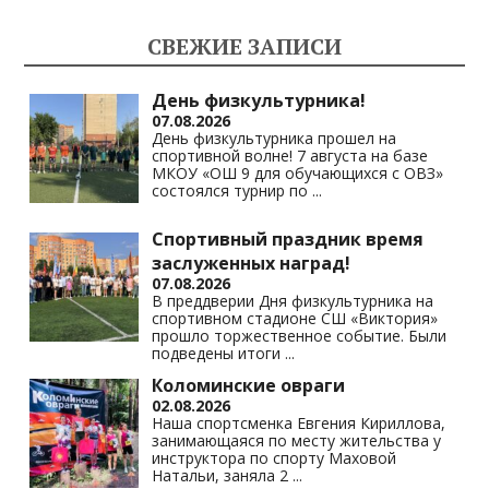
kl
a
A
Li
СВЕЖИЕ ЗАПИСИ
as
m
p
n
s
p
k
День физкультурника!
07.08.2026
ni
День физкультурника прошел на
спортивной волне! 7 августа на базе
ki
МКОУ «ОШ 9 для обучающихся с ОВЗ»
состоялся турнир по
...
Спортивный праздник время
заслуженных наград!
07.08.2026
В преддверии Дня физкультурника на
спортивном стадионе СШ «Виктория»
прошло торжественное событие. Были
подведены итоги
...
Коломинские овраги
02.08.2026
Наша спортсменка Евгения Кириллова,
занимающаяся по месту жительства у
инструктора по спорту Маховой
Натальи, заняла 2
...