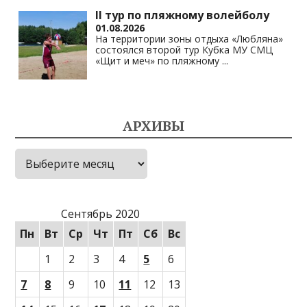
II тур по пляжному волейболу
01.08.2026
На территории зоны отдыха «Любляна»
состоялся второй тур Кубка МУ СМЦ
«Щит и меч» по пляжному
...
АРХИВЫ
Архивы
Сентябрь 2020
Пн
Вт
Ср
Чт
Пт
Сб
Вс
1
2
3
4
5
6
7
8
9
10
11
12
13