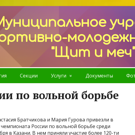
Муниципальное уч
ортивно-молодеж
"Щит и меч
тия
Секции
Услуги
Документы
Фот
ии по вольной борьбе
стасия Братчикова и Мария Гурова привезли в
 чемпионата России по вольной борьбе среди
ря в Казани. В нем приняли участие более 120-ти