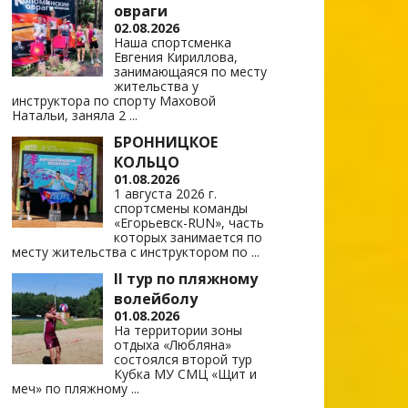
овраги
02.08.2026
Наша спортсменка
Евгения Кириллова,
занимающаяся по месту
жительства у
инструктора по спорту Маховой
Натальи, заняла 2
...
БРОННИЦКОЕ
КОЛЬЦО
01.08.2026
1 августа 2026 г.
спортсмены команды
«Егорьевск-RUN», часть
которых занимается по
месту жительства с инструктором по
...
II тур по пляжному
волейболу
01.08.2026
На территории зоны
отдыха «Любляна»
состоялся второй тур
Кубка МУ СМЦ «Щит и
меч» по пляжному
...