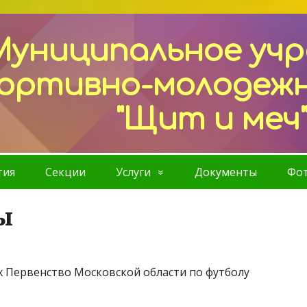
Муниципальное уч
ортивно-молодеж
"Щит и меч
тия
Секции
Услуги
Документы
Фот
ы
х Первенство Московской области по футболу