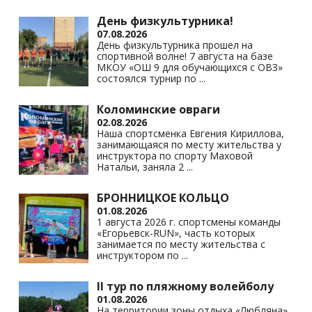
as
m
p
n
s
p
k
День физкультурника!
07.08.2026
ni
День физкультурника прошел на
спортивной волне! 7 августа на базе
ki
МКОУ «ОШ 9 для обучающихся с ОВЗ»
состоялся турнир по
...
Коломинские овраги
02.08.2026
Наша спортсменка Евгения Кириллова,
занимающаяся по месту жительства у
инструктора по спорту Маховой
Натальи, заняла 2
...
БРОННИЦКОЕ КОЛЬЦО
01.08.2026
1 августа 2026 г. спортсмены команды
«Егорьевск-RUN», часть которых
занимается по месту жительства с
инструктором по
...
II тур по пляжному волейболу
01.08.2026
На территории зоны отдыха «Любляна»