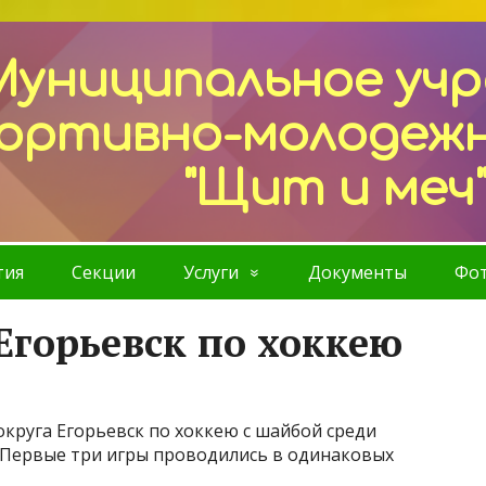
Муниципальное уч
ортивно-молодеж
"Щит и меч
тия
Секции
Услуги
Документы
Фот
 Егорьевск по хоккею
круга Егорьевск по хоккею с шайбой среди
г. Первые три игры проводились в одинаковых