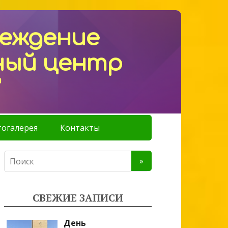
реждение
ный центр
"
огалерея
Контакты
СВЕЖИЕ ЗАПИСИ
День