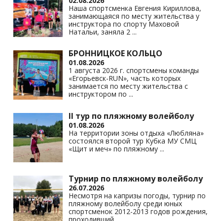
02.08.2026
ni
Наша спортсменка Евгения Кириллова,
занимающаяся по месту жительства у
ki
инструктора по спорту Маховой
Натальи, заняла 2
...
БРОННИЦКОЕ КОЛЬЦО
01.08.2026
1 августа 2026 г. спортсмены команды
«Егорьевск-RUN», часть которых
занимается по месту жительства с
инструктором по
...
II тур по пляжному волейболу
01.08.2026
На территории зоны отдыха «Любляна»
состоялся второй тур Кубка МУ СМЦ
«Щит и меч» по пляжному
...
Турнир по пляжному волейболу
26.07.2026
Несмотря на капризы погоды, турнир по
пляжному волейболу среди юных
спортсменок 2012-2013 годов рождения,
проходивший
...