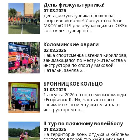
s
p
k
День физкультурника!
07.08.2026
ni
День физкультурника прошел на
спортивной волне! 7 августа на базе
ki
МКОУ «ОШ 9 для обучающихся с ОВЗ»
состоялся турнир по
...
Коломинские овраги
02.08.2026
Наша спортсменка Евгения Кириллова,
занимающаяся по месту жительства у
инструктора по спорту Маховой
Натальи, заняла 2
...
БРОННИЦКОЕ КОЛЬЦО
01.08.2026
1 августа 2026 г. спортсмены команды
«Егорьевск-RUN», часть которых
занимается по месту жительства с
инструктором по
...
II тур по пляжному волейболу
01.08.2026
На территории зоны отдыха «Любляна»
состоялся второй тур Кубка МУ СМЦ