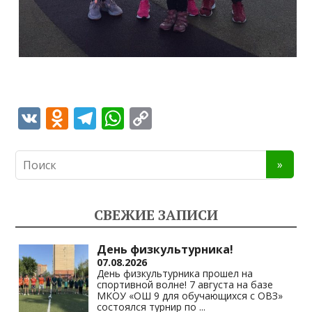
V
O
T
W
C
K
d
el
h
o
n
e
at
p
o
gr
s
y
kl
a
A
Li
СВЕЖИЕ ЗАПИСИ
as
m
p
n
s
p
k
День физкультурника!
07.08.2026
ni
День физкультурника прошел на
спортивной волне! 7 августа на базе
ki
МКОУ «ОШ 9 для обучающихся с ОВЗ»
состоялся турнир по
...