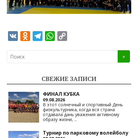
V
O
T
W
C
K
d
el
h
o
n
e
at
p
o
gr
s
y
kl
a
A
Li
СВЕЖИЕ ЗАПИСИ
as
m
p
n
s
p
k
ФИНАЛ КУБКА
09.08.2026
ni
В этот солнечный и спортивный День
физкультурника, когда вся страна
ki
отдавала дань уважения активному
образу жизни,
...
Турнир по парковому волейболу