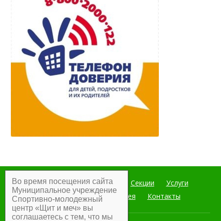
Во время посещения сайта
Главная
Мероприятия
Секции
Услуги
Муниципальное учреждение
Документы
Фотогалерея
Контакты
Спортивно-молодежный
центр «Щит и меч» вы
соглашаетесь с тем, что мы