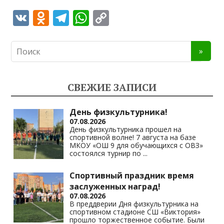
V
O
T
W
C
K
d
el
h
o
n
e
at
p
o
gr
s
y
kl
a
A
Li
СВЕЖИЕ ЗАПИСИ
as
m
p
n
s
p
k
День физкультурника!
07.08.2026
ni
День физкультурника прошел на
спортивной волне! 7 августа на базе
ki
МКОУ «ОШ 9 для обучающихся с ОВЗ»
состоялся турнир по
...
Спортивный праздник время
заслуженных наград!
07.08.2026
В преддверии Дня физкультурника на
спортивном стадионе СШ «Виктория»
прошло торжественное событие. Были