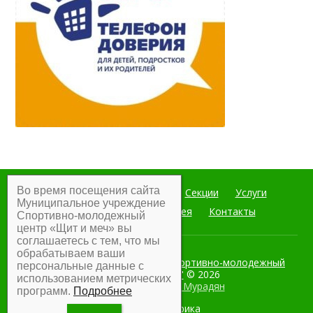
Во время посещения сайта
Главная
Мероприятия
Секции
Услуги
Муниципальное учреждение
Документы
Фотогалерея
Контакты
Спортивно-молодежный
центр «Щит и меч» вы
соглашаетесь с тем, что мы
обрабатываем ваши
Муниципальное учреждение Спортивно-молодежный
персональные данные с
центр "Щит и меч"
© 2026
использованием метрических
Разработка:
Армен Мурадян
программ.
Подробнее