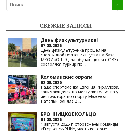
n
e
at
p
o
gr
s
y
kl
a
A
Li
СВЕЖИЕ ЗАПИСИ
as
m
p
n
s
p
k
День физкультурника!
07.08.2026
ni
День физкультурника прошел на
спортивной волне! 7 августа на базе
ki
МКОУ «ОШ 9 для обучающихся с ОВЗ»
состоялся турнир по
...
Коломинские овраги
02.08.2026
Наша спортсменка Евгения Кириллова,
занимающаяся по месту жительства у
инструктора по спорту Маховой
Натальи, заняла 2
...
БРОННИЦКОЕ КОЛЬЦО
01.08.2026
1 августа 2026 г. спортсмены команды
«Егорьевск-RUN», часть которых