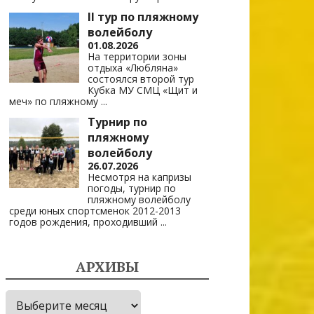
II тур по пляжному
волейболу
01.08.2026
На территории зоны
отдыха «Любляна»
состоялся второй тур
Кубка МУ СМЦ «Щит и
меч» по пляжному
...
Турнир по
пляжному
волейболу
26.07.2026
Несмотря на капризы
погоды, турнир по
пляжному волейболу
среди юных спортсменок 2012-2013
годов рождения, проходивший
...
АРХИВЫ
Архивы