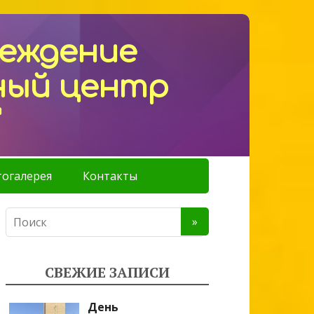
реждение
ный центр
"
огалерея
Контакты
СВЕЖИЕ ЗАПИСИ
День