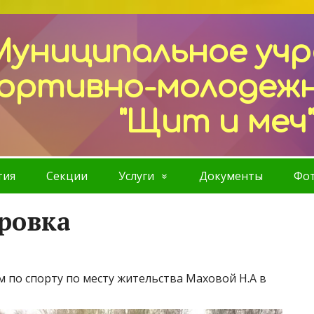
Муниципальное уч
ортивно-молодеж
"Щит и меч
тия
Секции
Услуги
Документы
Фот
ровка
 по спорту по месту жительства Маховой Н.А в