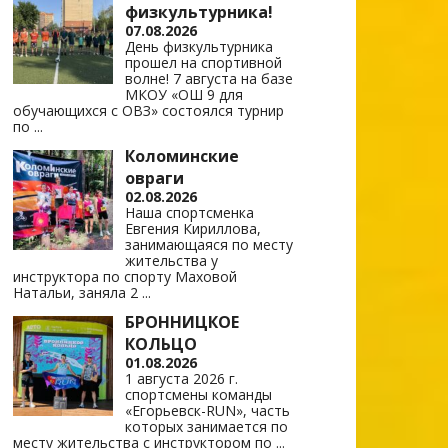
физкультурника!
07.08.2026
День физкультурника
прошел на спортивной
волне! 7 августа на базе
МКОУ «ОШ 9 для
обучающихся с ОВЗ» состоялся турнир
по
...
Коломинские
овраги
02.08.2026
Наша спортсменка
Евгения Кириллова,
занимающаяся по месту
жительства у
инструктора по спорту Маховой
Натальи, заняла 2
...
БРОННИЦКОЕ
КОЛЬЦО
01.08.2026
1 августа 2026 г.
спортсмены команды
«Егорьевск-RUN», часть
которых занимается по
месту жительства с инструктором по
...