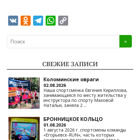
V
O
T
W
C
K
d
el
h
o
n
e
at
p
o
gr
s
y
kl
a
A
Li
СВЕЖИЕ ЗАПИСИ
as
m
p
n
s
p
k
Коломинские овраги
02.08.2026
ni
Наша спортсменка Евгения Кириллова,
занимающаяся по месту жительства у
ki
инструктора по спорту Маховой
Натальи, заняла 2
...
БРОННИЦКОЕ КОЛЬЦО
01.08.2026
1 августа 2026 г. спортсмены команды
«Егорьевск-RUN», часть которых
занимается по месту жительства с