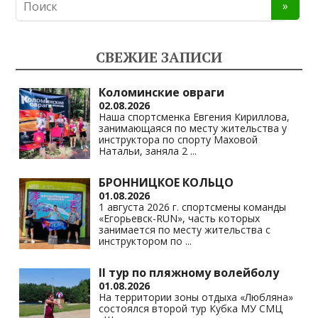
n
e
at
p
o
gr
s
y
kl
a
A
Li
СВЕЖИЕ ЗАПИСИ
as
m
p
n
s
p
k
Коломинские овраги
02.08.2026
ni
Наша спортсменка Евгения Кириллова,
занимающаяся по месту жительства у
ki
инструктора по спорту Маховой
Натальи, заняла 2
...
БРОННИЦКОЕ КОЛЬЦО
01.08.2026
1 августа 2026 г. спортсмены команды
«Егорьевск-RUN», часть которых
занимается по месту жительства с
инструктором по
...
II тур по пляжному волейболу
01.08.2026
На территории зоны отдыха «Любляна»
состоялся второй тур Кубка МУ СМЦ