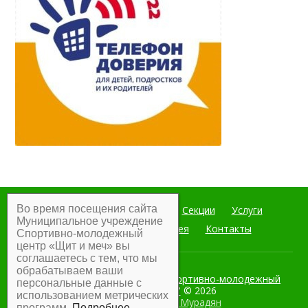
Во время посещения сайта
Главная
Мероприятия
Секции
Услуги
Муниципальное учреждение
Документы
Фотогалерея
Контакты
Спортивно-молодежный
центр «Щит и меч» вы
соглашаетесь с тем, что мы
обрабатываем ваши
Муниципальное учреждение Спортивно-молодежный
персональные данные с
центр "Щит и меч"
© 2026
использованием метрических
Разработка:
Армен Мурадян
программ.
Подробнее