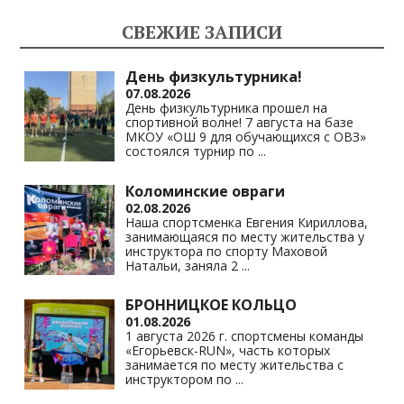
kl
a
A
Li
СВЕЖИЕ ЗАПИСИ
as
m
p
n
s
p
k
День физкультурника!
07.08.2026
ni
День физкультурника прошел на
спортивной волне! 7 августа на базе
ki
МКОУ «ОШ 9 для обучающихся с ОВЗ»
состоялся турнир по
...
Коломинские овраги
02.08.2026
Наша спортсменка Евгения Кириллова,
занимающаяся по месту жительства у
инструктора по спорту Маховой
Натальи, заняла 2
...
БРОННИЦКОЕ КОЛЬЦО
01.08.2026
1 августа 2026 г. спортсмены команды
«Егорьевск-RUN», часть которых
занимается по месту жительства с
инструктором по
...