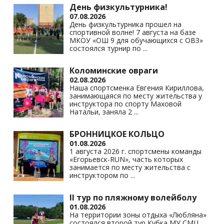
s
p
k
День физкультурника!
07.08.2026
ni
День физкультурника прошел на
спортивной волне! 7 августа на базе
ki
МКОУ «ОШ 9 для обучающихся с ОВЗ»
состоялся турнир по
...
Коломинские овраги
02.08.2026
Наша спортсменка Евгения Кириллова,
занимающаяся по месту жительства у
инструктора по спорту Маховой
Натальи, заняла 2
...
БРОННИЦКОЕ КОЛЬЦО
01.08.2026
1 августа 2026 г. спортсмены команды
«Егорьевск-RUN», часть которых
занимается по месту жительства с
инструктором по
...
II тур по пляжному волейболу
01.08.2026
На территории зоны отдыха «Любляна»
состоялся второй тур Кубка МУ СМЦ