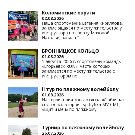
as
m
p
n
s
p
k
Коломинские овраги
02.08.2026
ni
Наша спортсменка Евгения Кириллова,
занимающаяся по месту жительства у
ki
инструктора по спорту Маховой
Натальи, заняла 2
...
БРОННИЦКОЕ КОЛЬЦО
01.08.2026
1 августа 2026 г. спортсмены команды
«Егорьевск-RUN», часть которых
занимается по месту жительства с
инструктором по
...
II тур по пляжному волейболу
01.08.2026
На территории зоны отдыха «Любляна»
состоялся второй тур Кубка МУ СМЦ
«Щит и меч» по пляжному
...
Турнир по пляжному волейболу
26.07.2026