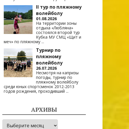
II тур по пляжному
волейболу
01.08.2026
На территории зоны
отдыха «Любляна»
состоялся второй тур
Кубка МУ СМЦ «Щит и
меч» по пляжному
...
Турнир по
пляжному
волейболу
26.07.2026
Несмотря на капризы
погоды, турнир по
пляжному волейболу
среди юных спортсменок 2012-2013
годов рождения, проходивший
...
АРХИВЫ
Архивы