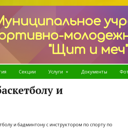
Муниципальное уч
ортивно-молодеж
"Щит и меч
тия
Секции
Услуги
Документы
Фот
баскетболу и
тболу и бадминтону с инструктором по спорту по