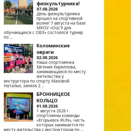
физкультурника!
07.08.2026
День физкультурника
прошел на спортивной
волне! 7 августа на базе
МКОУ «ОШ 9 для
обучающихся с ОВЗ» состоялся турнир
по
...
Коломинские
овраги
02.08.2026
Наша спортсменка
Евгения Кириллова,
занимающаяся по месту
жительства у
инструктора по спорту Маховой
Натальи, заняла 2
...
БРОННИЦКОЕ
КОЛЬЦО
01.08.2026
1 августа 2026 г.
спортсмены команды
«Егорьевск-RUN», часть
которых занимается по
месту жительства с инструктором по
...