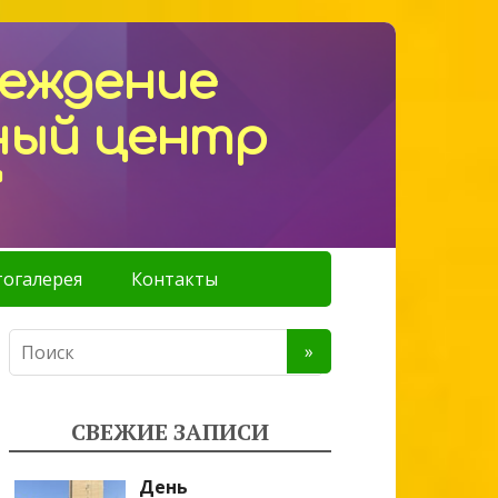
реждение
ный центр
"
огалерея
Контакты
СВЕЖИЕ ЗАПИСИ
День