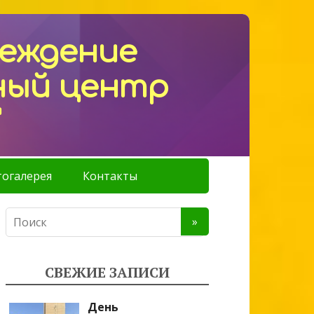
реждение
ный центр
"
огалерея
Контакты
СВЕЖИЕ ЗАПИСИ
День