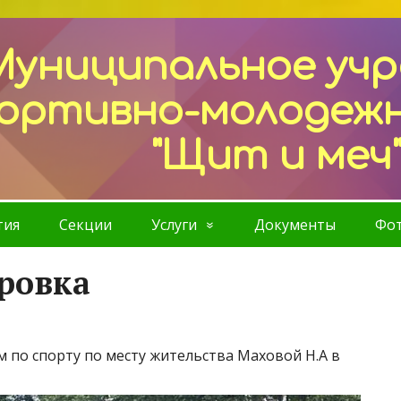
Муниципальное уч
ортивно-молодеж
"Щит и меч
тия
Секции
Услуги
Документы
Фот
ровка
 по спорту по месту жительства Маховой Н.А в