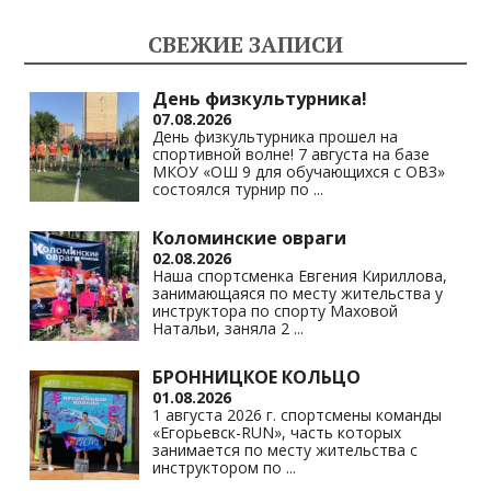
kl
a
A
Li
СВЕЖИЕ ЗАПИСИ
as
m
p
n
s
p
k
День физкультурника!
07.08.2026
ni
День физкультурника прошел на
спортивной волне! 7 августа на базе
ki
МКОУ «ОШ 9 для обучающихся с ОВЗ»
состоялся турнир по
...
Коломинские овраги
02.08.2026
Наша спортсменка Евгения Кириллова,
занимающаяся по месту жительства у
инструктора по спорту Маховой
Натальи, заняла 2
...
БРОННИЦКОЕ КОЛЬЦО
01.08.2026
1 августа 2026 г. спортсмены команды
«Егорьевск-RUN», часть которых
занимается по месту жительства с
инструктором по
...