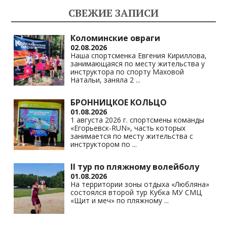
kl
a
A
Li
СВЕЖИЕ ЗАПИСИ
as
m
p
n
s
p
k
Коломинские овраги
02.08.2026
ni
Наша спортсменка Евгения Кириллова,
занимающаяся по месту жительства у
ki
инструктора по спорту Маховой
Натальи, заняла 2
...
БРОННИЦКОЕ КОЛЬЦО
01.08.2026
1 августа 2026 г. спортсмены команды
«Егорьевск-RUN», часть которых
занимается по месту жительства с
инструктором по
...
II тур по пляжному волейболу
01.08.2026
На территории зоны отдыха «Любляна»
состоялся второй тур Кубка МУ СМЦ
«Щит и меч» по пляжному
...