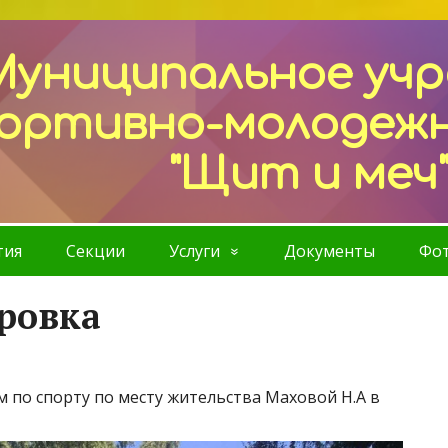
Муниципальное уч
ортивно-молодеж
"Щит и меч
тия
Секции
Услуги
Документы
Фот
ровка
 по спорту по месту жительства Маховой Н.А в