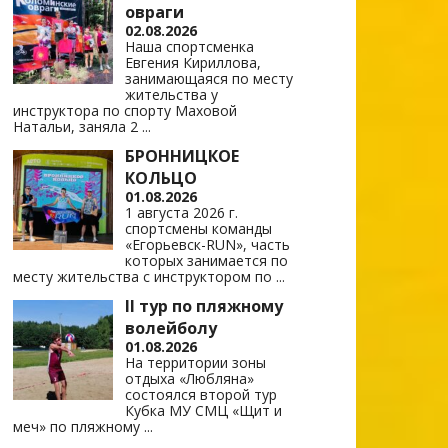
овраги
02.08.2026
Наша спортсменка
Евгения Кириллова,
занимающаяся по месту
жительства у
инструктора по спорту Маховой
Натальи, заняла 2
...
БРОННИЦКОЕ
КОЛЬЦО
01.08.2026
1 августа 2026 г.
спортсмены команды
«Егорьевск-RUN», часть
которых занимается по
месту жительства с инструктором по
...
II тур по пляжному
волейболу
01.08.2026
На территории зоны
отдыха «Любляна»
состоялся второй тур
Кубка МУ СМЦ «Щит и
меч» по пляжному
...